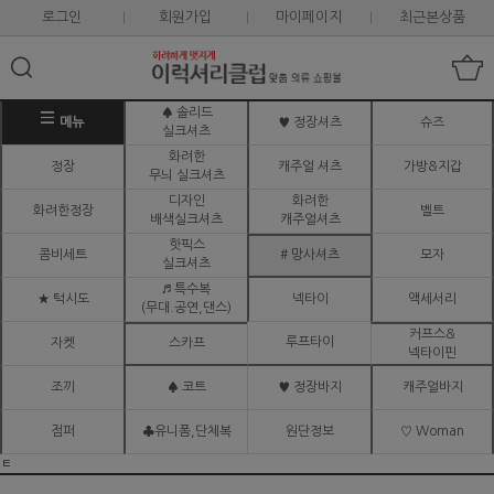
로그인
회원가입
마이페이지
최근본상품
♠ 솔리드
메뉴
♥ 정장셔츠
슈즈
실크셔츠
화려한
정장
캐주얼 셔츠
가방&지갑
무늬 실크셔츠
디자인
화려한
화려한정장
벨트
배색실크셔츠
캐주얼셔츠
핫픽스
콤비세트
# 망사셔츠
모자
실크셔츠
♬ 특수복
★ 턱시도
넥타이
액세서리
(무대.공연,댄스)
커프스&
루프타이
자켓
스카프
넥타이핀
조끼
♠ 코트
♥ 정장바지
캐주얼바지
점퍼
♣유니폼,단체복
원단정보
♡ Woman
ㅌ