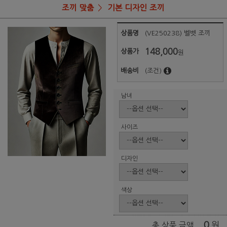
조끼 맞춤
기본 디자인 조끼
상품명
(VE250238) 벨벳 조끼
148,000
상품가
원
배송비
(조건)
남녀
사이즈
디자인
색상
0
원
총 상품 금액