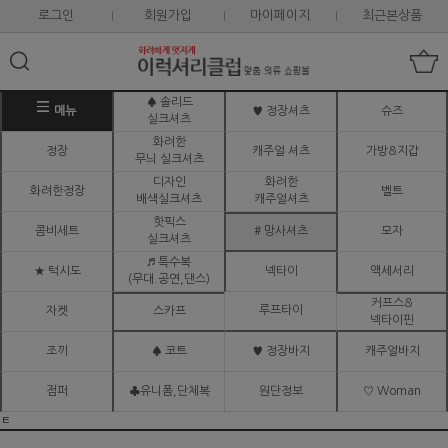
로그인
회원가입
마이페이지
최근본상품
♠ 솔리드
메뉴
♥ 정장셔츠
슈즈
실크셔츠
화려한
정장
캐주얼 셔츠
가방&지갑
무늬 실크셔츠
디자인
화려한
화려한정장
벨트
배색실크셔츠
캐주얼셔츠
핫픽스
콤비세트
# 망사셔츠
모자
실크셔츠
♬ 특수복
★ 턱시도
넥타이
액세서리
(무대.공연,댄스)
커프스&
루프타이
자켓
스카프
넥타이핀
조끼
♠ 코트
♥ 정장바지
캐주얼바지
점퍼
♣유니폼,단체복
원단정보
♡ Woman
ㅌ