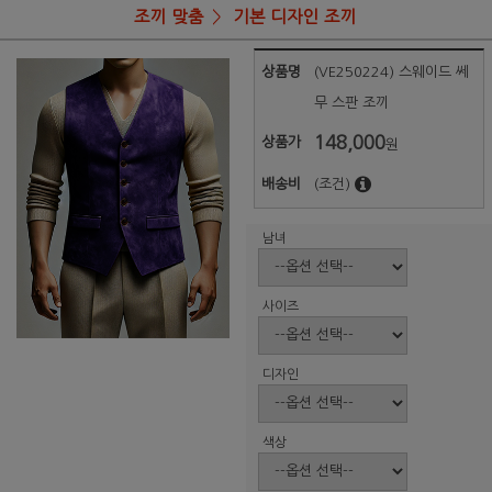
조끼 맞춤
기본 디자인 조끼
상품명
(VE250224) 스웨이드 쎄
무 스판 조끼
148,000
상품가
원
배송비
(조건)
남녀
사이즈
디자인
색상