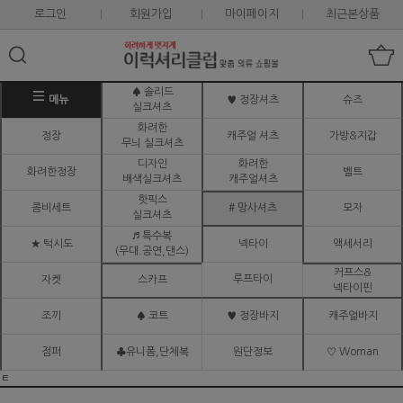
로그인
회원가입
마이페이지
최근본상품
♠ 솔리드
메뉴
♥ 정장셔츠
슈즈
실크셔츠
화려한
정장
캐주얼 셔츠
가방&지갑
무늬 실크셔츠
디자인
화려한
화려한정장
벨트
배색실크셔츠
캐주얼셔츠
핫픽스
콤비세트
# 망사셔츠
모자
실크셔츠
♬ 특수복
★ 턱시도
넥타이
액세서리
(무대.공연,댄스)
커프스&
루프타이
자켓
스카프
넥타이핀
조끼
♠ 코트
♥ 정장바지
캐주얼바지
점퍼
♣유니폼,단체복
원단정보
♡ Woman
ㅌ