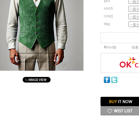
남녀
사이즈
디자인
색상
특이사항
맞춤
마우스를 올려보세요