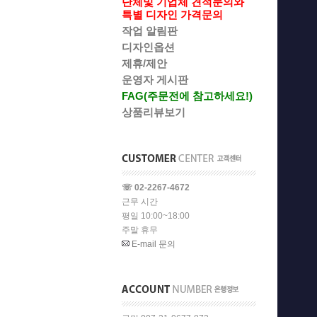
단체및 기업체 견적문의와
특별 디자인 가격문의
작업 알림판
디자인옵션
제휴/제안
운영자 게시판
FAG(주문전에 참고하세요!)
상품리뷰보기
☏ 02-2267-4672
근무 시간
평일 10:00~18:00
주말 휴무
E-mail 문의