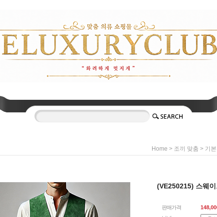
>
>
Home
조끼 맞춤
기본
(VE250215) 스
판매가격
148,00