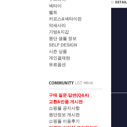
넥타이
벨트
커프스&넥타이핀
악세사리
가방&지갑
원단 샘플 정보
SELF DESIGN
시즌 상품
개인결재란
유료옵션
구매 질문.답변(Q&A)
교환&반품 게시판
쇼핑몰 공지사항
원단정보 게시판
쇼핑몰 이용후기