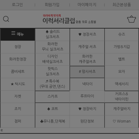
로그인
회원가입
마이페이지
최근본상품
♠ 솔리드
메뉴
♥ 정장셔츠
슈즈
실크셔츠
화려한
정장
캐주얼 셔츠
가방&지갑
무늬 실크셔츠
디자인
화려한
화려한정장
벨트
배색실크셔츠
캐주얼셔츠
핫픽스
콤비세트
# 망사셔츠
모자
실크셔츠
♬ 특수복
★ 턱시도
넥타이
액세서리
(무대.공연,댄스)
커프스&
루프타이
자켓
스카프
넥타이핀
조끼
♠ 코트
♥ 정장바지
캐주얼바지
점퍼
♣유니폼,단체복
원단정보
♡ Woman
ㅌ