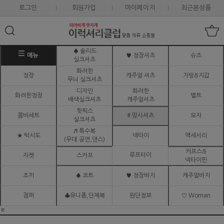
로그인
회원가입
마이페이지
최근본상품
♠ 솔리드
메뉴
♥ 정장셔츠
슈즈
실크셔츠
화려한
정장
캐주얼 셔츠
가방&지갑
무늬 실크셔츠
디자인
화려한
화려한정장
벨트
배색실크셔츠
캐주얼셔츠
핫픽스
콤비세트
# 망사셔츠
모자
실크셔츠
♬ 특수복
★ 턱시도
넥타이
액세서리
(무대.공연,댄스)
커프스&
루프타이
자켓
스카프
넥타이핀
조끼
♠ 코트
♥ 정장바지
캐주얼바지
점퍼
♣유니폼,단체복
원단정보
♡ Woman
ㅌ