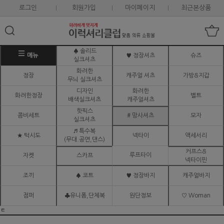
로그인
회원가입
마이페이지
최근본상품
♠ 솔리드
메뉴
♥ 정장셔츠
슈즈
실크셔츠
화려한
정장
캐주얼 셔츠
가방&지갑
무늬 실크셔츠
디자인
화려한
화려한정장
벨트
배색실크셔츠
캐주얼셔츠
핫픽스
콤비세트
# 망사셔츠
모자
실크셔츠
♬ 특수복
★ 턱시도
넥타이
액세서리
(무대.공연,댄스)
커프스&
루프타이
자켓
스카프
넥타이핀
조끼
♠ 코트
♥ 정장바지
캐주얼바지
점퍼
♣유니폼,단체복
원단정보
♡ Woman
ㅌ