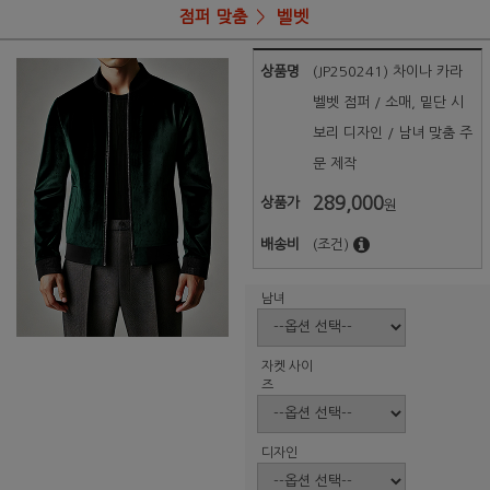
점퍼 맞춤
벨벳
상품명
(JP250241) 차이나 카라
벨벳 점퍼 / 소매, 밑단 시
보리 디자인 / 남녀 맞춤 주
문 제작
289,000
상품가
원
배송비
(조건)
남녀
자켓 사이
즈
디자인