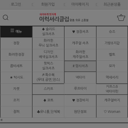
로그인
회원가입
마이페이지
최근본상품
♠ 솔리드
메뉴
♥ 정장셔츠
슈즈
실크셔츠
화려한
정장
캐주얼 셔츠
가방&지갑
무늬 실크셔츠
디자인
화려한
화려한정장
벨트
배색실크셔츠
캐주얼셔츠
핫픽스
콤비세트
# 망사셔츠
모자
실크셔츠
♬ 특수복
★ 턱시도
넥타이
액세서리
(무대.공연,댄스)
커프스&
루프타이
자켓
스카프
넥타이핀
조끼
♠ 코트
♥ 정장바지
캐주얼바지
점퍼
♣유니폼,단체복
원단정보
♡ Woman
ㅌ