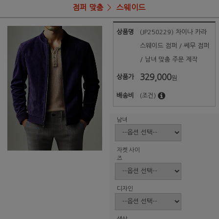
점퍼 맞춤
스웨이드
상품명
(JP250229) 차이나 카라
스웨이드 점퍼 / 쎄무 점퍼
/ 남녀 맞춤 주문 제작
329,000
상품가
원
배송비
(조건)
남녀
자켓 사이
즈
디자인
색상