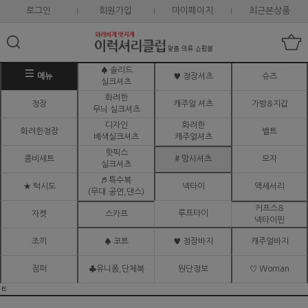
로그인
회원가입
마이페이지
최근본상품
♠ 솔리드
메뉴
♥ 정장셔츠
슈즈
실크셔츠
화려한
정장
캐주얼 셔츠
가방&지갑
무늬 실크셔츠
디자인
화려한
화려한정장
벨트
배색실크셔츠
캐주얼셔츠
핫픽스
콤비세트
# 망사셔츠
모자
실크셔츠
♬ 특수복
★ 턱시도
넥타이
액세서리
(무대.공연,댄스)
커프스&
루프타이
자켓
스카프
넥타이핀
조끼
♠ 코트
♥ 정장바지
캐주얼바지
점퍼
♣유니폼,단체복
원단정보
♡ Woman
ㅌ