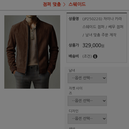
점퍼 맞춤
스웨이드
상품명
(JP250228) 차이나 카라
스웨이드 점퍼 / 쎄무 점퍼
/ 남녀 맞춤 주문 제작
329,000
상품가
원
배송비
(조건)
남녀
자켓 사이
즈
디자인
색상