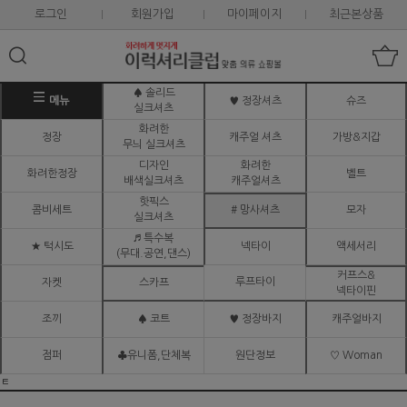
로그인
회원가입
마이페이지
최근본상품
♠ 솔리드
메뉴
♥ 정장셔츠
슈즈
실크셔츠
화려한
정장
캐주얼 셔츠
가방&지갑
무늬 실크셔츠
디자인
화려한
화려한정장
벨트
배색실크셔츠
캐주얼셔츠
핫픽스
콤비세트
# 망사셔츠
모자
실크셔츠
♬ 특수복
★ 턱시도
넥타이
액세서리
(무대.공연,댄스)
커프스&
루프타이
자켓
스카프
넥타이핀
조끼
♠ 코트
♥ 정장바지
캐주얼바지
점퍼
♣유니폼,단체복
원단정보
♡ Woman
ㅌ