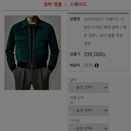
점퍼 맞춤
스웨이드
상품명
(JP240932) 스웨이드 시
보리 디자인 배색 점퍼 / 쎄
무 점퍼 / 남녀 맞춤 주문
제작
339,000
상품가
원
배송비
(조건)
남녀
자켓 사이
즈
디자인