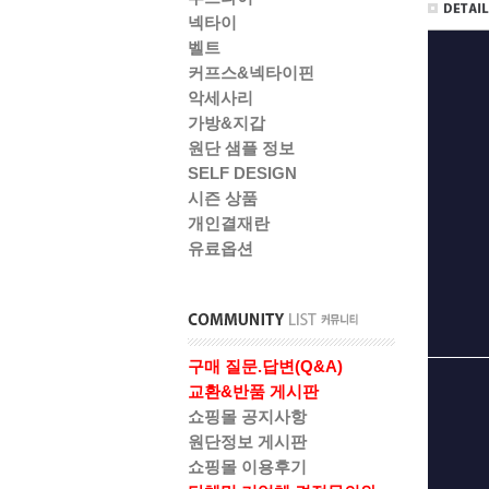
넥타이
벨트
커프스&넥타이핀
악세사리
가방&지갑
원단 샘플 정보
SELF DESIGN
시즌 상품
개인결재란
유료옵션
구매 질문.답변(Q&A)
교환&반품 게시판
쇼핑몰 공지사항
원단정보 게시판
쇼핑몰 이용후기