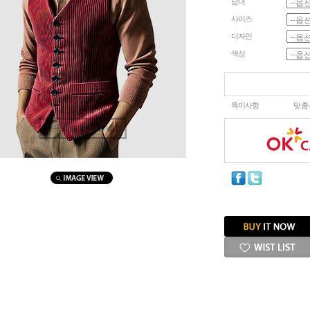
남녀
사이즈
디자인
색상
특이사항
맞춤
마우스를 올려보세요