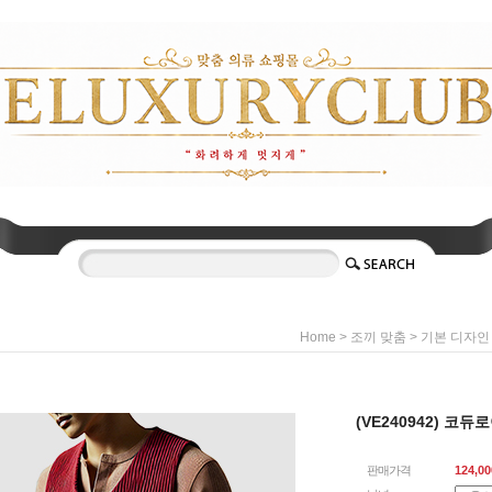
>
>
Home
조끼 맞춤
기본 디자인
(VE240942) 코듀
판매가격
124,00