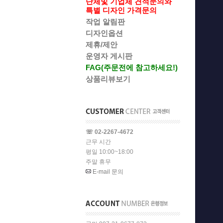
단체및 기업체 견적문의와
특별 디자인 가격문의
작업 알림판
디자인옵션
제휴/제안
운영자 게시판
FAG(주문전에 참고하세요!)
상품리뷰보기
☏ 02-2267-4672
근무 시간
평일 10:00~18:00
주말 휴무
E-mail 문의