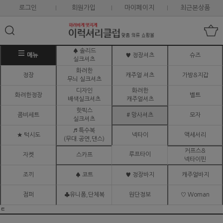
로그인
회원가입
마이페이지
최근본상품
♠ 솔리드
메뉴
♥ 정장셔츠
슈즈
실크셔츠
화려한
정장
캐주얼 셔츠
가방&지갑
무늬 실크셔츠
디자인
화려한
화려한정장
벨트
배색실크셔츠
캐주얼셔츠
핫픽스
콤비세트
# 망사셔츠
모자
실크셔츠
♬ 특수복
★ 턱시도
넥타이
액세서리
(무대.공연,댄스)
커프스&
루프타이
자켓
스카프
넥타이핀
조끼
♠ 코트
♥ 정장바지
캐주얼바지
점퍼
♣유니폼,단체복
원단정보
♡ Woman
ㅌ