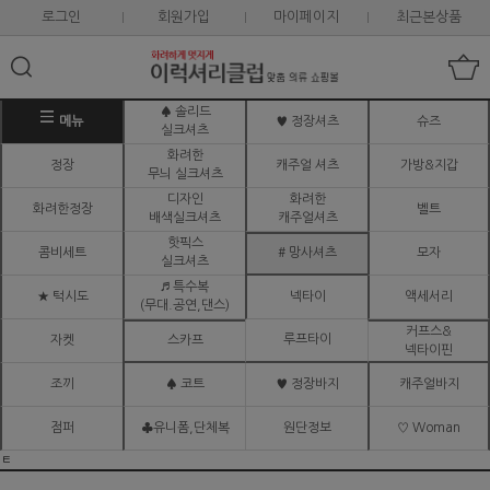
로그인
회원가입
마이페이지
최근본상품
♠ 솔리드
메뉴
♥ 정장셔츠
슈즈
실크셔츠
화려한
정장
캐주얼 셔츠
가방&지갑
무늬 실크셔츠
디자인
화려한
화려한정장
벨트
배색실크셔츠
캐주얼셔츠
핫픽스
콤비세트
# 망사셔츠
모자
실크셔츠
♬ 특수복
★ 턱시도
넥타이
액세서리
(무대.공연,댄스)
커프스&
루프타이
자켓
스카프
넥타이핀
조끼
♠ 코트
♥ 정장바지
캐주얼바지
점퍼
♣유니폼,단체복
원단정보
♡ Woman
ㅌ