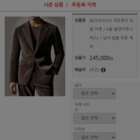
시즌 상품
추동복 자켓
상품명
(BZ240935) 코듀로이 싱
글 자켓 / 8골 골덴자켓 (1
피스) / 남녀 맞춤 주문 제
작
245,000
상품가
원
배송비
(조건)
남녀
자켓 사이
즈
디자인