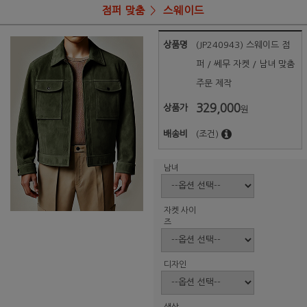
점퍼 맞춤
스웨이드
상품명
(JP240943) 스웨이드 점
퍼 / 쎄무 자켓 / 남녀 맞춤
주문 제작
329,000
상품가
원
배송비
(조건)
남녀
자켓 사이
즈
디자인
색상