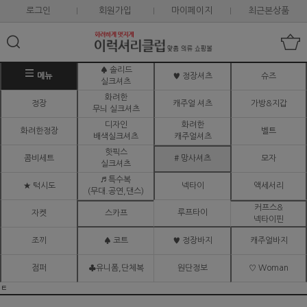
로그인
회원가입
마이페이지
최근본상품
♠ 솔리드
메뉴
♥ 정장셔츠
슈즈
실크셔츠
화려한
정장
캐주얼 셔츠
가방&지갑
무늬 실크셔츠
디자인
화려한
화려한정장
벨트
배색실크셔츠
캐주얼셔츠
핫픽스
콤비세트
# 망사셔츠
모자
실크셔츠
♬ 특수복
★ 턱시도
넥타이
액세서리
(무대.공연,댄스)
커프스&
루프타이
자켓
스카프
넥타이핀
조끼
♠ 코트
♥ 정장바지
캐주얼바지
점퍼
♣유니폼,단체복
원단정보
♡ Woman
ㅌ