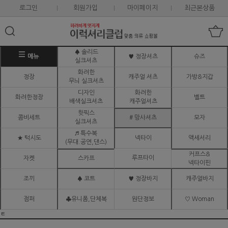
로그인
회원가입
마이페이지
최근본상품
♠ 솔리드
메뉴
♥ 정장셔츠
슈즈
실크셔츠
화려한
정장
캐주얼 셔츠
가방&지갑
무늬 실크셔츠
디자인
화려한
화려한정장
벨트
배색실크셔츠
캐주얼셔츠
핫픽스
콤비세트
# 망사셔츠
모자
실크셔츠
♬ 특수복
★ 턱시도
넥타이
액세서리
(무대.공연,댄스)
커프스&
루프타이
자켓
스카프
넥타이핀
조끼
♠ 코트
♥ 정장바지
캐주얼바지
점퍼
♣유니폼,단체복
원단정보
♡ Woman
ㅌ