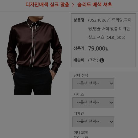
디자인배색 실크 맞춤
솔리드 배색 셔츠
상품명
(DS240867) 트리밍,파이
핑,삥줄 배색 맞춤 디자인
실크 셔츠 (OLB_606)
79,000
상품가
원
배송비
(조건)
남녀 선택
사이즈
디자인
이니셜(영
문이나 한