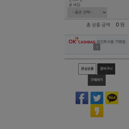
글 새김)
0
원
총 상품 금액
포인트사용 가맹점
?
관심상품
장바구니
구매하기