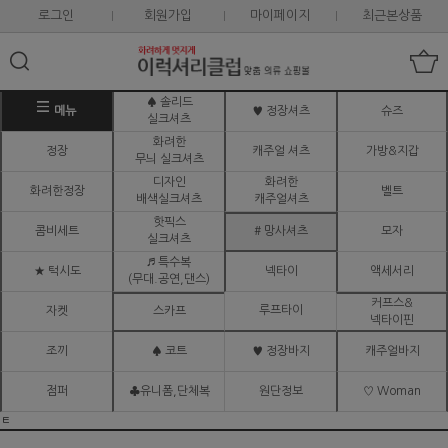
로그인
회원가입
마이페이지
최근본상품
♠ 솔리드
메뉴
♥ 정장셔츠
슈즈
실크셔츠
화려한
정장
캐주얼 셔츠
가방&지갑
무늬 실크셔츠
디자인
화려한
화려한정장
벨트
배색실크셔츠
캐주얼셔츠
핫픽스
콤비세트
# 망사셔츠
모자
실크셔츠
♬ 특수복
★ 턱시도
넥타이
액세서리
(무대.공연,댄스)
커프스&
루프타이
자켓
스카프
넥타이핀
조끼
♠ 코트
♥ 정장바지
캐주얼바지
점퍼
♣유니폼,단체복
원단정보
♡ Woman
ㅌ