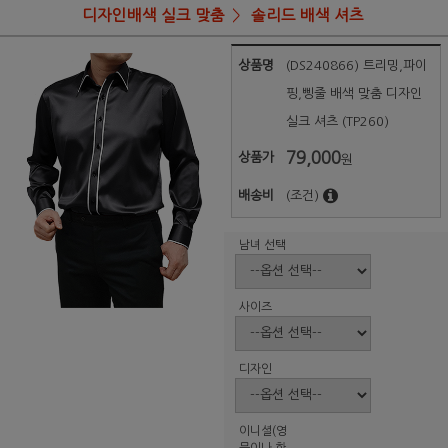
디자인배색 실크 맞춤
솔리드 배색 셔츠
상품명
(DS240866) 트리밍,파이
핑,삥줄 배색 맞춤 디자인
실크 셔츠 (TP260)
79,000
상품가
원
배송비
(조건)
남녀 선택
사이즈
디자인
이니셜(영
문이나 한