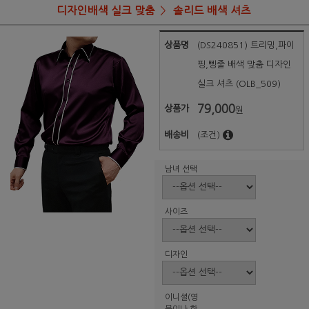
디자인배색 실크 맞춤
솔리드 배색 셔츠
상품명
(DS240851) 트리밍,파이
핑,삥줄 배색 맞춤 디자인
실크 셔츠 (OLB_509)
79,000
상품가
원
배송비
(조건)
남녀 선택
사이즈
디자인
이니셜(영
문이나 한