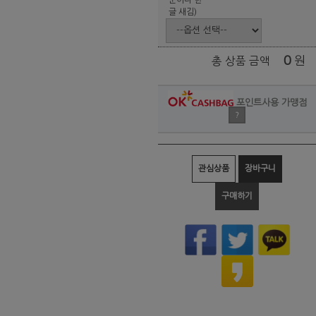
글 새김)
0
원
총 상품 금액
포인트사용 가맹점
?
관심상품
장바구니
구매하기