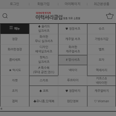
로그인
회원가입
마이페이지
최근본상품
♠ 솔리드
메뉴
♥ 정장셔츠
슈즈
실크셔츠
화려한
정장
캐주얼 셔츠
가방&지갑
무늬 실크셔츠
디자인
화려한
화려한정장
벨트
배색실크셔츠
캐주얼셔츠
핫픽스
콤비세트
# 망사셔츠
모자
실크셔츠
♬ 특수복
★ 턱시도
넥타이
액세서리
(무대.공연,댄스)
커프스&
루프타이
자켓
스카프
넥타이핀
조끼
♠ 코트
♥ 정장바지
캐주얼바지
점퍼
♣유니폼,단체복
원단정보
♡ Woman
ㅌ