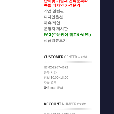
단체및 기업체 견적문의와
특별 디자인 가격문의
작업 알림판
디자인옵션
제휴/제안
운영자 게시판
FAG(주문전에 참고하세요!)
상품리뷰보기
☏ 02-2267-4672
근무 시간
평일 10:00~18:00
주말 휴무
E-mail 문의