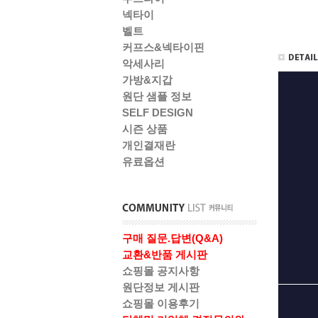
넥타이
벨트
커프스&넥타이핀
악세사리
가방&지갑
원단 샘플 정보
SELF DESIGN
시즌 상품
개인결재란
유료옵션
구매 질문.답변(Q&A)
교환&반품 게시판
쇼핑몰 공지사항
원단정보 게시판
쇼핑몰 이용후기