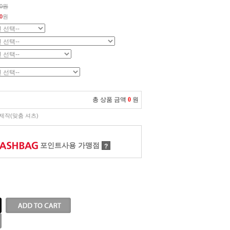
00원
0
원
총 상품 금액
0
원
제작(맞춤 셔츠)
포인트사용 가맹점
?