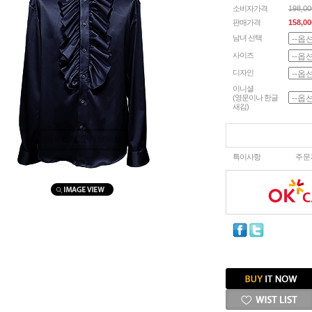
소비자가격
198,0
판매가격
158,00
남녀 선택
사이즈
디자인
이니셜
(영문이나 한글
새김)
마우스를 올려보세요
특이사항
주문