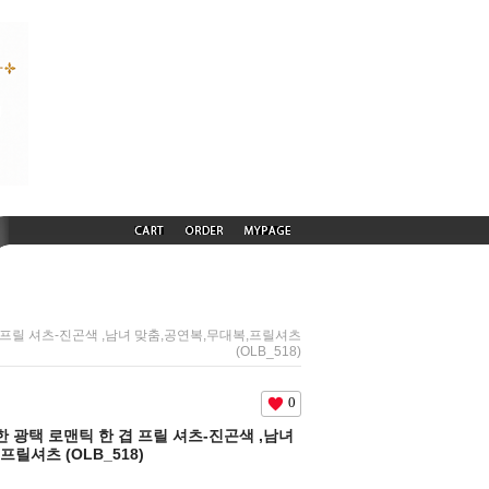
 겹 프릴 셔츠-진곤색 ,남녀 맞춤,공연복,무대복,프릴셔츠
(OLB_518)
0
은은한 광택 로맨틱 한 겹 프릴 셔츠-진곤색 ,남녀
릴셔츠 (OLB_518)