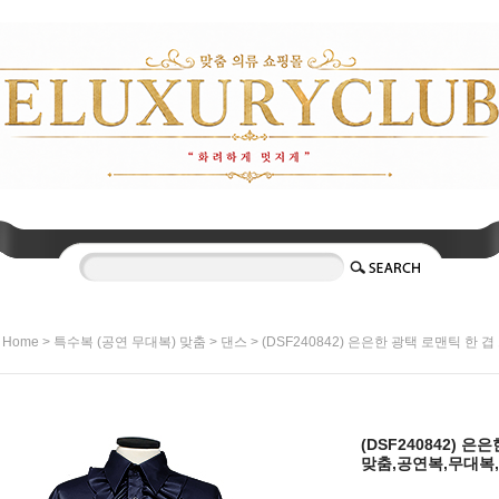
>
>
> (DSF240842) 은은한 광택 로맨틱 한
Home
특수복 (공연 무대복) 맞춤
댄스
(DSF240842) 
맞춤,공연복,무대복,프