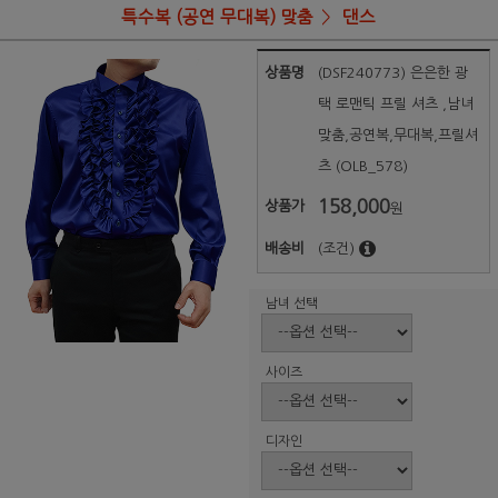
특수복 (공연 무대복) 맞춤
댄스
상품명
(DSF240773) 은은한 광
택 로맨틱 프릴 셔츠 ,남녀
맞춤,공연복,무대복,프릴셔
츠 (OLB_578)
158,000
상품가
원
배송비
(조건)
남녀 선택
사이즈
디자인