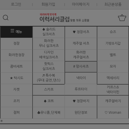
로그인
회원가입
마이페이지
최근본상품
♠ 솔리드
메뉴
♥ 정장셔츠
슈즈
실크셔츠
화려한
정장
캐주얼 셔츠
가방&지갑
무늬 실크셔츠
디자인
화려한
화려한정장
벨트
배색실크셔츠
캐주얼셔츠
핫픽스
콤비세트
# 망사셔츠
모자
실크셔츠
♬ 특수복
★ 턱시도
넥타이
액세서리
(무대.공연,댄스)
커프스&
루프타이
자켓
스카프
넥타이핀
조끼
♠ 코트
♥ 정장바지
캐주얼바지
점퍼
♣유니폼,단체복
원단정보
♡ Woman
ㅌ