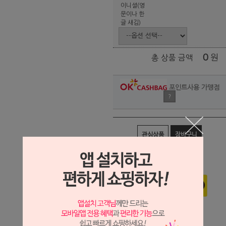
이니셜(영
문이나 한
글 새김)
0
원
총 상품 금액
포인트사용 가맹점
?
관심상품
장바구니
구매하기