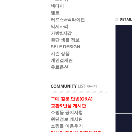
넥타이
벨트
커프스&넥타이핀
악세사리
가방&지갑
원단 샘플 정보
SELF DESIGN
시즌 상품
개인결재란
유료옵션
구매 질문.답변(Q&A)
교환&반품 게시판
쇼핑몰 공지사항
원단정보 게시판
쇼핑몰 이용후기