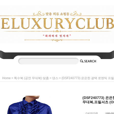
>
>
> (DSF240773) 은은한 광택 로맨틱 프
Home
특수복 (공연 무대복) 맞춤
댄스
(DSF240773) 
무대복,프릴셔츠 (OL
소비자가격
198,0