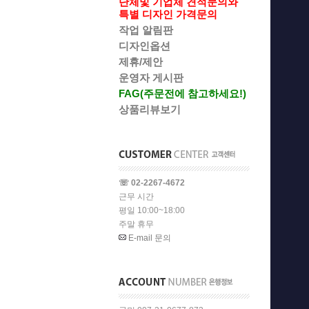
단체및 기업체 견적문의와
특별 디자인 가격문의
작업 알림판
디자인옵션
제휴/제안
운영자 게시판
FAG(주문전에 참고하세요!)
상품리뷰보기
☏ 02-2267-4672
근무 시간
평일 10:00~18:00
주말 휴무
E-mail 문의