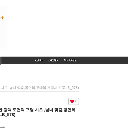
릴 셔츠 ,남녀 맞춤,공연복,무대복,프릴셔츠 (OLB_578)
0
은은한 광택 로맨틱 프릴 셔츠 ,남녀 맞춤,공연복,
B_578)
00원