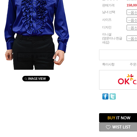
판매가격
158,00
남녀 선택
사이즈
디자인
이니셜
(영문이나 한글
새김)
마우스를 올려보세요
특이사항
주문