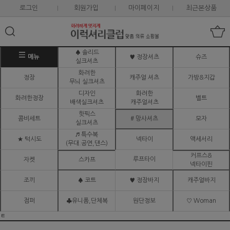
로그인
회원가입
마이페이지
최근본상품
♠ 솔리드
메뉴
♥ 정장셔츠
슈즈
실크셔츠
화려한
정장
캐주얼 셔츠
가방&지갑
무늬 실크셔츠
디자인
화려한
화려한정장
벨트
배색실크셔츠
캐주얼셔츠
핫픽스
콤비세트
# 망사셔츠
모자
실크셔츠
♬ 특수복
★ 턱시도
넥타이
액세서리
(무대.공연,댄스)
커프스&
루프타이
자켓
스카프
넥타이핀
조끼
♠ 코트
♥ 정장바지
캐주얼바지
점퍼
♣유니폼,단체복
원단정보
♡ Woman
ㅌ