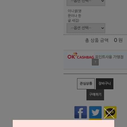
이니셜(영
문이나 한
글 새김)
0
원
총 상품 금액
포인트사용 가맹점
?
관심상품
장바구니
구매하기