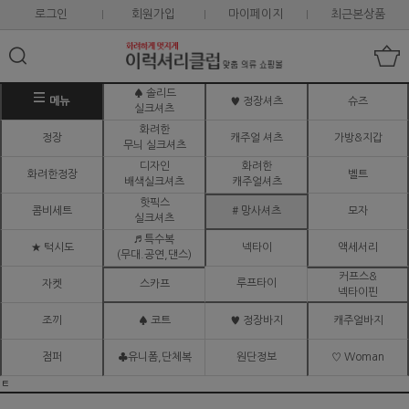
로그인
회원가입
마이페이지
최근본상품
♠ 솔리드
메뉴
♥ 정장셔츠
슈즈
실크셔츠
화려한
정장
캐주얼 셔츠
가방&지갑
무늬 실크셔츠
디자인
화려한
화려한정장
벨트
배색실크셔츠
캐주얼셔츠
핫픽스
콤비세트
# 망사셔츠
모자
실크셔츠
♬ 특수복
★ 턱시도
넥타이
액세서리
(무대.공연,댄스)
커프스&
루프타이
자켓
스카프
넥타이핀
조끼
♠ 코트
♥ 정장바지
캐주얼바지
점퍼
♣유니폼,단체복
원단정보
♡ Woman
ㅌ