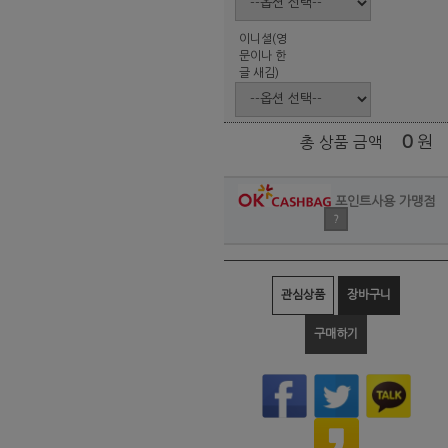
이니셜(영
문이나 한
글 새김)
0
원
총 상품 금액
포인트사용 가맹점
?
관심상품
장바구니
구매하기