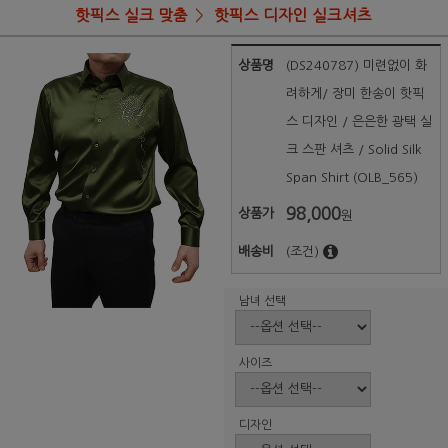
핫픽스 실크 맞춤
핫픽스 디자인 실크셔츠
상품명
(DS240787) 미련없이 화
려하게/ 장미 한송이 핫픽
스 디자인 / 은은한 광택 실
크 스판 셔츠 / Solid Silk
Span Shirt (OLB_565)
98,000
상품가
원
배송비
(조건)
남녀 선택
사이즈
디자인