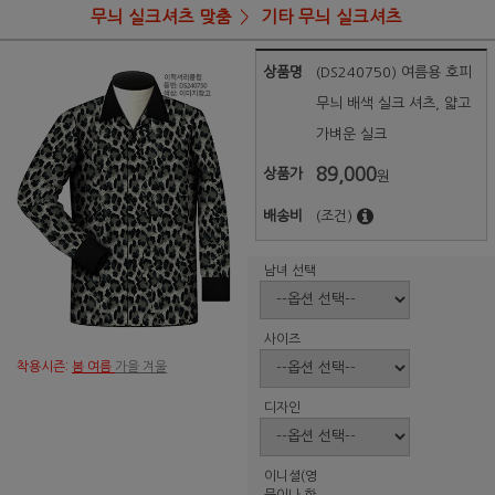
무늬 실크셔츠 맞춤
기타 무늬 실크셔츠
상품명
(DS240750) 여름용 호피
무늬 배색 실크 셔츠, 얇고
가벼운 실크
89,000
상품가
원
배송비
(조건)
남녀 선택
사이즈
착용시즌:
봄 여름
가을 겨울
디자인
이니셜(영
문이나 한