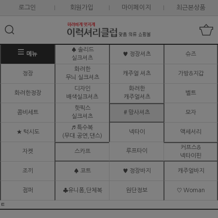
로그인
회원가입
마이페이지
최근본상품
♠ 솔리드
메뉴
♥ 정장셔츠
슈즈
실크셔츠
화려한
정장
캐주얼 셔츠
가방&지갑
무늬 실크셔츠
디자인
화려한
화려한정장
벨트
배색실크셔츠
캐주얼셔츠
핫픽스
콤비세트
# 망사셔츠
모자
실크셔츠
♬ 특수복
★ 턱시도
넥타이
액세서리
(무대.공연,댄스)
커프스&
루프타이
자켓
스카프
넥타이핀
조끼
♠ 코트
♥ 정장바지
캐주얼바지
점퍼
♣유니폼,단체복
원단정보
♡ Woman
ㅌ