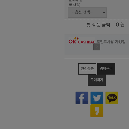
글 새김)
0
원
총 상품 금액
포인트사용 가맹점
?
관심상품
장바구니
구매하기