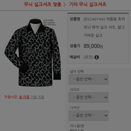
무늬 실크셔츠 맞춤
기타 무늬 실크셔츠
상품명
(DS240744) 여름용 호피
무늬 배색 실크 셔츠, 얇고
가벼운 실크
89,000
상품가
원
배송비
(조건)
남녀 선택
사이즈
착용시즌:
봄 여름
가을 겨울
디자인
이니셜(영
문이나 한