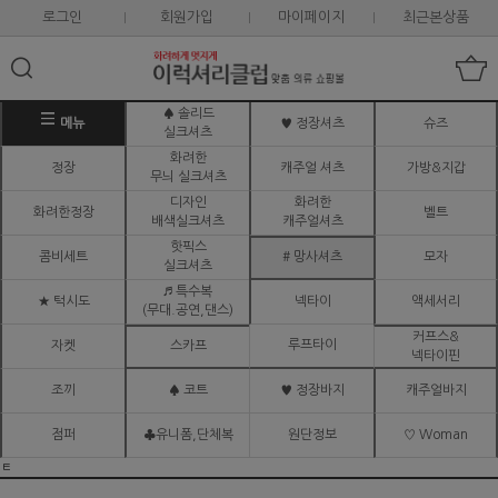
로그인
회원가입
마이페이지
최근본상품
♠ 솔리드
메뉴
♥ 정장셔츠
슈즈
실크셔츠
화려한
정장
캐주얼 셔츠
가방&지갑
무늬 실크셔츠
디자인
화려한
화려한정장
벨트
배색실크셔츠
캐주얼셔츠
핫픽스
콤비세트
# 망사셔츠
모자
실크셔츠
♬ 특수복
★ 턱시도
넥타이
액세서리
(무대.공연,댄스)
커프스&
루프타이
자켓
스카프
넥타이핀
조끼
♠ 코트
♥ 정장바지
캐주얼바지
점퍼
♣유니폼,단체복
원단정보
♡ Woman
ㅌ