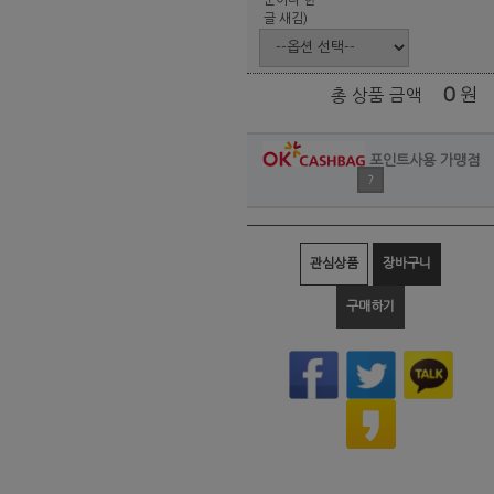
글 새김)
0
원
총 상품 금액
포인트사용 가맹점
?
관심상품
장바구니
구매하기