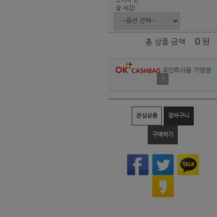
글 새김)
0
원
총 상품 금액
포인트사용 가맹점
?
관심상품
장바구니
구매하기