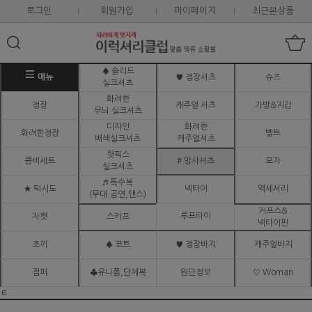
로그인
회원가입
마이페이지
최근본상품
♠ 솔리드
메뉴
♥ 정장셔츠
슈즈
실크셔츠
화려한
정장
캐주얼 셔츠
가방&지갑
무늬 실크셔츠
디자인
화려한
화려한정장
벨트
배색실크셔츠
캐주얼셔츠
핫픽스
콤비세트
# 망사셔츠
모자
실크셔츠
♬ 특수복
★ 턱시도
넥타이
액세서리
(무대.공연,댄스)
커프스&
루프타이
자켓
스카프
넥타이핀
조끼
♠ 코트
♥ 정장바지
캐주얼바지
점퍼
♣유니폼,단체복
원단정보
♡ Woman
ㅌ