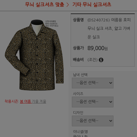
무늬 실크셔츠 맞춤
기타 무늬 실크셔츠
상품명
(DS240726) 여름용 호피
무늬 실크 셔츠, 얇고 가벼
운 실크
89,000
상품가
원
배송비
(조건)
남녀 선택
사이즈
착용시즌:
봄 여름
가을 겨울
디자인
이니셜(영
문이나 한