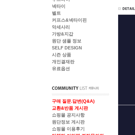
넥타이
벨트
커프스&넥타이핀
악세사리
가방&지갑
원단 샘플 정보
SELF DESIGN
시즌 상품
개인결재란
유료옵션
구매 질문.답변(Q&A)
교환&반품 게시판
쇼핑몰 공지사항
원단정보 게시판
쇼핑몰 이용후기