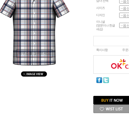
남녀 선택
사이즈
디자인
이니셜
(영문이나 한글
새김)
특이사항
주문
마우스를 올려보세요