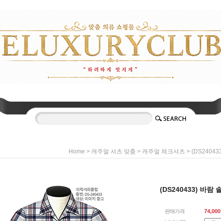
>
>
> (DS2404
Home
캐주얼 셔츠 맞춤
캐주얼 체크셔츠
(DS240433) 바람
판매가격
74,000