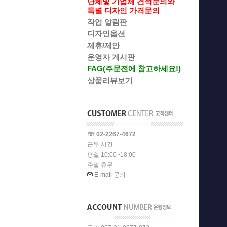
단체및 기업체 견적문의와
특별 디자인 가격문의
작업 알림판
디자인옵션
제휴/제안
운영자 게시판
FAG(주문전에 참고하세요!)
상품리뷰보기
☏ 02-2267-4672
근무 시간
평일 10:00~18:00
주말 휴무
E-mail 문의