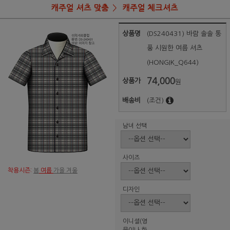
캐주얼 셔츠 맞춤
캐주얼 체크셔츠
상품명
(DS240431) 바람 솔솔 통
풍 시원한 여름 셔츠
(HONGIK_Q644)
74,000
상품가
원
배송비
(조건)
남녀 선택
사이즈
착용시즌:
봄
여름
가을 겨울
디자인
이니셜(영
문이나 한