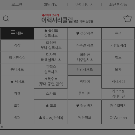
로그인
회원가입
마이페이지
최근본상품
♠ 솔리드
메뉴
♥ 정장셔츠
슈즈
실크셔츠
화려한
정장
캐주얼 셔츠
가방&지갑
무늬 실크셔츠
디자인
화려한
화려한정장
벨트
배색실크셔츠
캐주얼셔츠
핫픽스
콤비세트
# 망사셔츠
모자
실크셔츠
♬ 특수복
★ 턱시도
넥타이
액세서리
(무대.공연,댄스)
커프스&
루프타이
자켓
스카프
넥타이핀
조끼
♠ 코트
♥ 정장바지
캐주얼바지
점퍼
♣유니폼,단체복
원단정보
♡ Woman
ㅌ