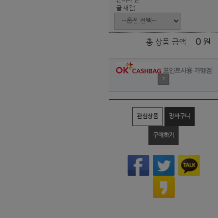
글 새김)
0
원
총 상품 금액
포인트사용 가맹점
?
관심상품
장바구니
구매하기