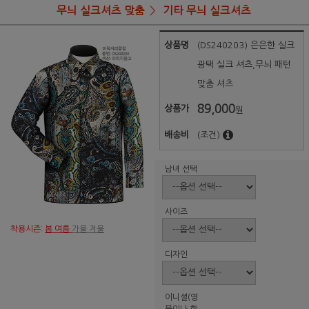
무늬 실크셔츠 맞춤
기타 무늬 실크셔츠
상품명
(DS240203) 은은한 실크
광택 실크 셔츠,무늬 패턴
맞춤 셔츠
89,000
상품가
원
배송비
(조건)
남녀 선택
사이즈
착용시즌:
봄 여름
가을 겨울
디자인
이니셜(영
문이나 한