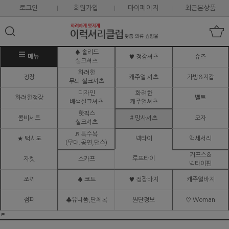
로그인
회원가입
마이페이지
최근본상품
♠ 솔리드
메뉴
♥ 정장셔츠
슈즈
실크셔츠
화려한
정장
캐주얼 셔츠
가방&지갑
무늬 실크셔츠
디자인
화려한
화려한정장
벨트
배색실크셔츠
캐주얼셔츠
핫픽스
콤비세트
# 망사셔츠
모자
실크셔츠
♬ 특수복
★ 턱시도
넥타이
액세서리
(무대.공연,댄스)
커프스&
루프타이
자켓
스카프
넥타이핀
조끼
♠ 코트
♥ 정장바지
캐주얼바지
점퍼
♣유니폼,단체복
원단정보
♡ Woman
ㅌ