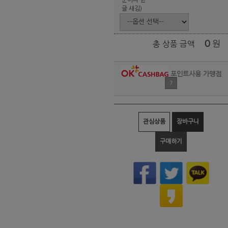
글 새김)
0
원
총 상품 금액
포인트사용 가맹점
?
관심상품
장바구니
구매하기