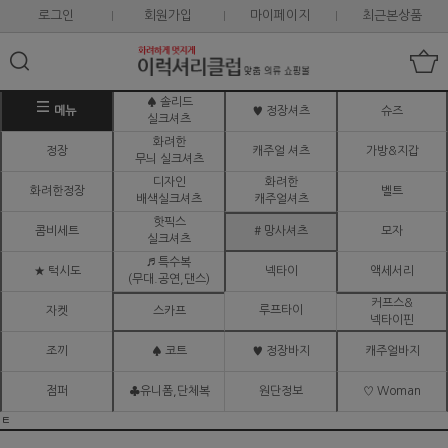
로그인
회원가입
마이페이지
최근본상품
♠ 솔리드
메뉴
♥ 정장셔츠
슈즈
실크셔츠
화려한
정장
캐주얼 셔츠
가방&지갑
무늬 실크셔츠
디자인
화려한
화려한정장
벨트
배색실크셔츠
캐주얼셔츠
핫픽스
콤비세트
# 망사셔츠
모자
실크셔츠
♬ 특수복
★ 턱시도
넥타이
액세서리
(무대.공연,댄스)
커프스&
루프타이
자켓
스카프
넥타이핀
조끼
♠ 코트
♥ 정장바지
캐주얼바지
점퍼
♣유니폼,단체복
원단정보
♡ Woman
ㅌ