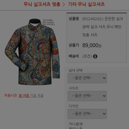
무늬 실크셔츠 맞춤
기타 무늬 실크셔츠
상품명
(DS240202) 은은한 실크
광택 실크 셔츠,무늬 패턴
맞춤 셔츠
89,000
상품가
원
배송비
(조건)
남녀 선택
사이즈
착용시즌:
봄 여름
가을 겨울
디자인
이니셜(영
문이나 한