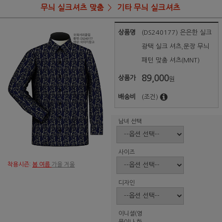
무늬 실크셔츠 맞춤
기타 무늬 실크셔츠
상품명
(DS240177) 은은한 실크
광택 실크 셔츠,문장 무늬
패턴 맞춤 셔츠(MNT)
89,000
상품가
원
배송비
(조건)
남녀 선택
사이즈
착용시즌:
봄 여름
가을 겨울
디자인
이니셜(영
문이나 한