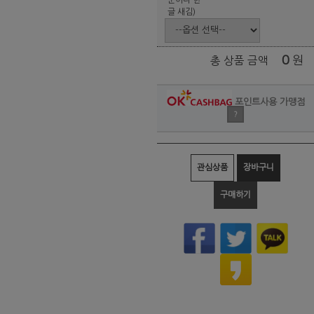
글 새김)
0
원
총 상품 금액
포인트사용 가맹점
?
관심상품
장바구니
구매하기