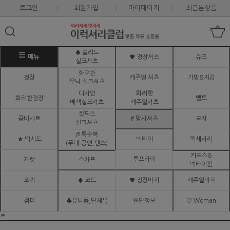
로그인
회원가입
마이페이지
최근본상품
♠ 솔리드
메뉴
♥ 정장셔츠
슈즈
실크셔츠
화려한
정장
캐주얼 셔츠
가방&지갑
무늬 실크셔츠
디자인
화려한
화려한정장
벨트
배색실크셔츠
캐주얼셔츠
핫픽스
콤비세트
# 망사셔츠
모자
실크셔츠
♬ 특수복
★ 턱시도
넥타이
액세서리
(무대.공연,댄스)
커프스&
루프타이
자켓
스카프
넥타이핀
조끼
♠ 코트
♥ 정장바지
캐주얼바지
점퍼
♣유니폼,단체복
원단정보
♡ Woman
ㅌ