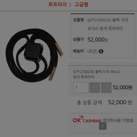
루프타이
고급형
상품명
(LPT230826) 블랙 사각
오닉스 원석 루프타이
52,000
상품가
원
배송비
(조건)
(LPT230826) 블랙 사각 오닉스
원석 루프타이
52,000
원
+1
-1
52,000
원
총 상품 금액
포인트사용 가맹점
?