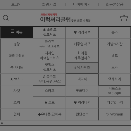
로그인
회원가입
마이페이지
최근본상품
♠ 솔리드
메뉴
♥ 정장셔츠
슈즈
실크셔츠
화려한
정장
캐주얼 셔츠
가방&지갑
무늬 실크셔츠
디자인
화려한
화려한정장
벨트
배색실크셔츠
캐주얼셔츠
핫픽스
콤비세트
# 망사셔츠
모자
실크셔츠
♬ 특수복
★ 턱시도
넥타이
액세서리
(무대.공연,댄스)
커프스&
루프타이
자켓
스카프
넥타이핀
조끼
♠ 코트
♥ 정장바지
캐주얼바지
점퍼
♣유니폼,단체복
원단정보
♡ Woman
ㅌ