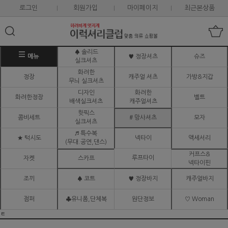
로그인
회원가입
마이페이지
최근본상품
♠ 솔리드
메뉴
♥ 정장셔츠
슈즈
실크셔츠
화려한
정장
캐주얼 셔츠
가방&지갑
무늬 실크셔츠
디자인
화려한
화려한정장
벨트
배색실크셔츠
캐주얼셔츠
핫픽스
콤비세트
# 망사셔츠
모자
실크셔츠
♬ 특수복
★ 턱시도
넥타이
액세서리
(무대.공연,댄스)
커프스&
루프타이
자켓
스카프
넥타이핀
조끼
♠ 코트
♥ 정장바지
캐주얼바지
점퍼
♣유니폼,단체복
원단정보
♡ Woman
ㅌ