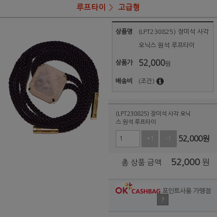
루프타이
고급형
상품명
(LPT230825) 장미석 사각
오닉스 원석 루프타이
52,000
상품가
원
배송비
(조건)
(LPT230825) 장미석 사각 오닉
스 원석 루프타이
52,000
원
+1
-1
52,000
원
총 상품 금액
포인트사용 가맹점
?