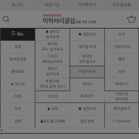
로그인
회원가입
마이페이지
최근본상품
♠ 솔리드
메뉴
♥ 정장셔츠
슈즈
실크셔츠
화려한
정장
캐주얼 셔츠
가방&지갑
무늬 실크셔츠
디자인
화려한
화려한정장
벨트
배색실크셔츠
캐주얼셔츠
핫픽스
콤비세트
# 망사셔츠
모자
실크셔츠
♬ 특수복
★ 턱시도
넥타이
액세서리
(무대.공연,댄스)
커프스&
루프타이
자켓
스카프
넥타이핀
조끼
♠ 코트
♥ 정장바지
캐주얼바지
점퍼
♣유니폼,단체복
원단정보
♡ Woman
ㅌ