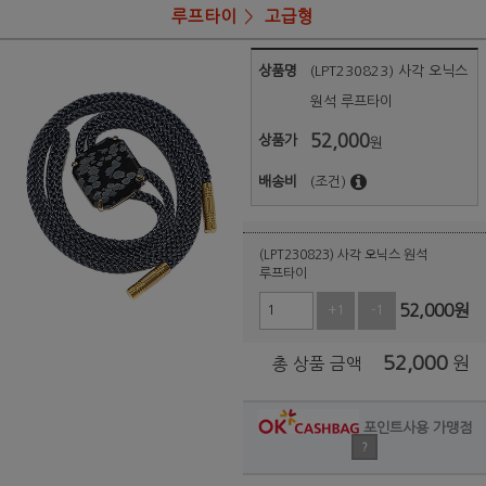
루프타이
고급형
상품명
(LPT230823) 사각 오닉스
원석 루프타이
52,000
상품가
원
배송비
(조건)
(LPT230823) 사각 오닉스 원석
루프타이
52,000
원
+1
-1
52,000
원
총 상품 금액
포인트사용 가맹점
?