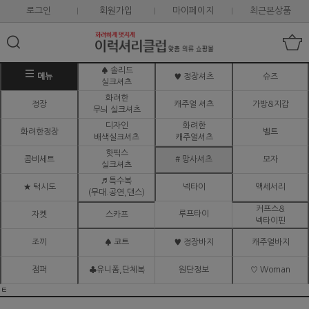
로그인
회원가입
마이페이지
최근본상품
♠ 솔리드
메뉴
♥ 정장셔츠
슈즈
실크셔츠
화려한
정장
캐주얼 셔츠
가방&지갑
무늬 실크셔츠
디자인
화려한
화려한정장
벨트
배색실크셔츠
캐주얼셔츠
핫픽스
콤비세트
# 망사셔츠
모자
실크셔츠
♬ 특수복
★ 턱시도
넥타이
액세서리
(무대.공연,댄스)
커프스&
루프타이
자켓
스카프
넥타이핀
조끼
♠ 코트
♥ 정장바지
캐주얼바지
점퍼
♣유니폼,단체복
원단정보
♡ Woman
ㅌ