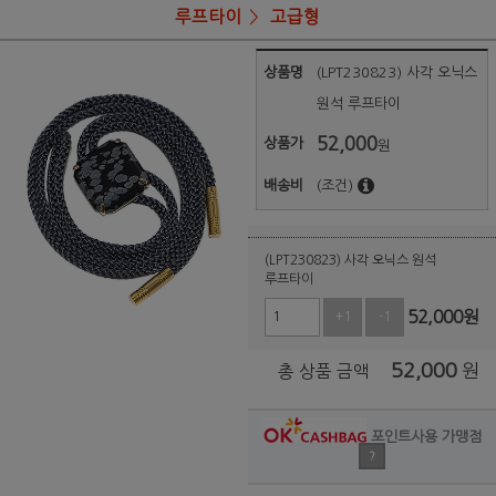
루프타이
고급형
상품명
(LPT230823) 사각 오닉스
원석 루프타이
52,000
상품가
원
배송비
(조건)
(LPT230823) 사각 오닉스 원석
루프타이
52,000
원
+1
-1
52,000
원
총 상품 금액
포인트사용 가맹점
?