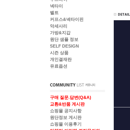
넥타이
벨트
커프스&넥타이핀
악세사리
가방&지갑
원단 샘플 정보
SELF DESIGN
시즌 상품
개인결재란
유료옵션
구매 질문.답변(Q&A)
교환&반품 게시판
쇼핑몰 공지사항
원단정보 게시판
쇼핑몰 이용후기