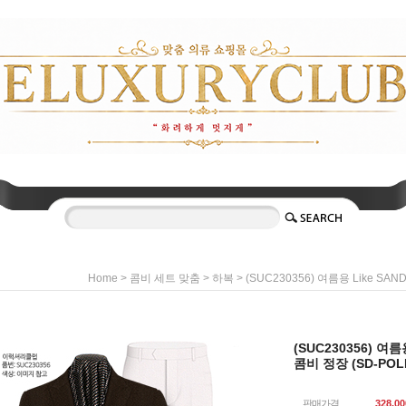
>
>
> (SUC230356) 여름용 Like S
Home
콤비 세트 맞춤
하복
(SUC230356) 여
콤비 정장 (SD-POL
판매가격
328,00