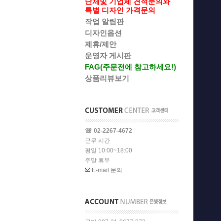
단체및 기업체 견적문의와
특별 디자인 가격문의
작업 알림판
디자인옵션
제휴/제안
운영자 게시판
FAG(주문전에 참고하세요!)
상품리뷰보기
☏ 02-2267-4672
근무 시간
평일 10:00~18:00
주말 휴무
E-mail 문의