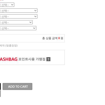
총 상품 금액
0
원
제작 (맞춤정장)
포인트사용 가맹점
?