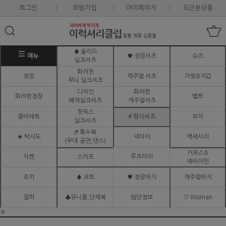
로그인
회원가입
마이페이지
최근본상품
♠ 솔리드
메뉴
♥ 정장셔츠
슈즈
실크셔츠
화려한
정장
캐주얼 셔츠
가방&지갑
무늬 실크셔츠
디자인
화려한
화려한정장
벨트
배색실크셔츠
캐주얼셔츠
핫픽스
콤비세트
# 망사셔츠
모자
실크셔츠
♬ 특수복
★ 턱시도
넥타이
액세서리
(무대.공연,댄스)
커프스&
루프타이
자켓
스카프
넥타이핀
조끼
♠ 코트
♥ 정장바지
캐주얼바지
점퍼
♣유니폼,단체복
원단정보
♡ Woman
ㅌ