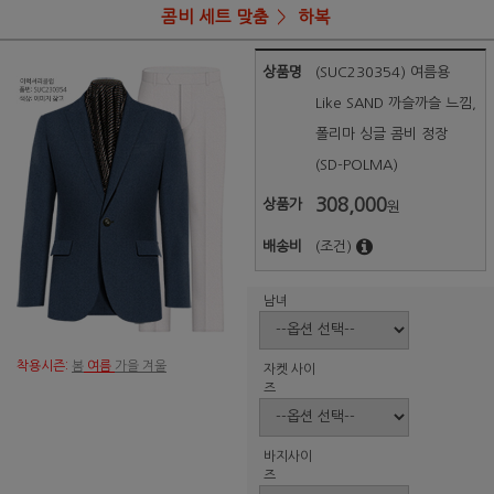
콤비 세트 맞춤
하복
상품명
(SUC230354) 여름용
Like SAND 까슬까슬 느낌,
폴리마 싱글 콤비 정장
(SD-POLMA)
308,000
상품가
원
배송비
(조건)
남녀
착용시즌:
봄
여름
가을 겨울
자켓 사이
즈
바지사이
즈