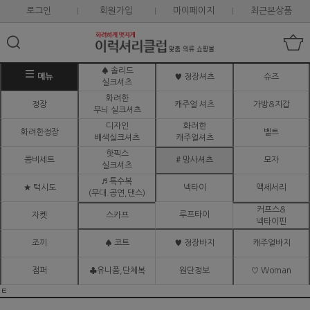
로그인
회원가입
마이페이지
최근본상품
♠ 솔리드
메뉴
♥ 정장셔츠
슈즈
실크셔츠
화려한
정장
캐주얼 셔츠
가방&지갑
무늬 실크셔츠
디자인
화려한
화려한정장
벨트
배색실크셔츠
캐주얼셔츠
핫픽스
콤비세트
# 망사셔츠
모자
실크셔츠
♬ 특수복
★ 턱시도
넥타이
액세서리
(무대.공연,댄스)
커프스&
루프타이
자켓
스카프
넥타이핀
조끼
♠ 코트
♥ 정장바지
캐주얼바지
점퍼
♣유니폼,단체복
원단정보
♡ Woman
ㅌ