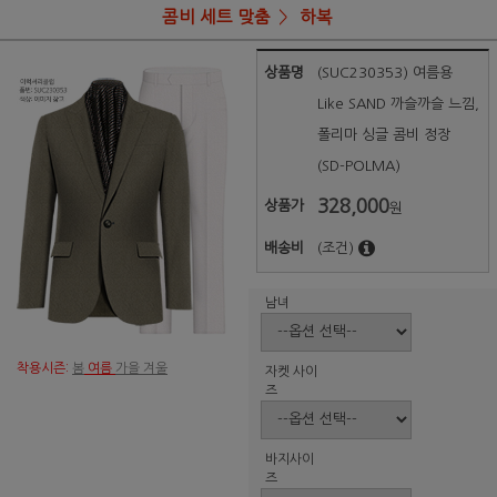
콤비 세트 맞춤
하복
상품명
(SUC230353) 여름용
Like SAND 까슬까슬 느낌,
폴리마 싱글 콤비 정장
(SD-POLMA)
328,000
상품가
원
배송비
(조건)
남녀
착용시즌:
봄
여름
가을 겨울
자켓 사이
즈
바지사이
즈