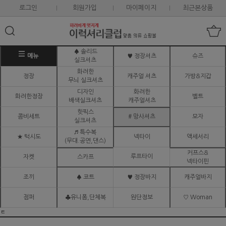
로그인
회원가입
마이페이지
최근본상품
♠ 솔리드
메뉴
♥ 정장셔츠
슈즈
실크셔츠
화려한
정장
캐주얼 셔츠
가방&지갑
무늬 실크셔츠
디자인
화려한
화려한정장
벨트
배색실크셔츠
캐주얼셔츠
핫픽스
콤비세트
# 망사셔츠
모자
실크셔츠
♬ 특수복
★ 턱시도
넥타이
액세서리
(무대.공연,댄스)
커프스&
루프타이
자켓
스카프
넥타이핀
조끼
♠ 코트
♥ 정장바지
캐주얼바지
점퍼
♣유니폼,단체복
원단정보
♡ Woman
ㅌ