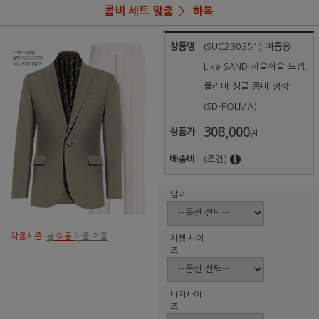
콤비 세트 맞춤
하복
상품명
(SUC230351) 여름용
Like SAND 까슬까슬 느낌,
폴리마 싱글 콤비 정장
(SD-POLMA)
308,000
상품가
원
배송비
(조건)
남녀
착용시즌:
봄
여름
가을 겨울
자켓 사이
즈
바지사이
즈