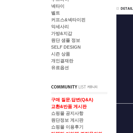
넥타이
벨트
커프스&넥타이핀
악세사리
가방&지갑
원단 샘플 정보
SELF DESIGN
시즌 상품
개인결재란
유료옵션
구매 질문.답변(Q&A)
교환&반품 게시판
쇼핑몰 공지사항
원단정보 게시판
쇼핑몰 이용후기