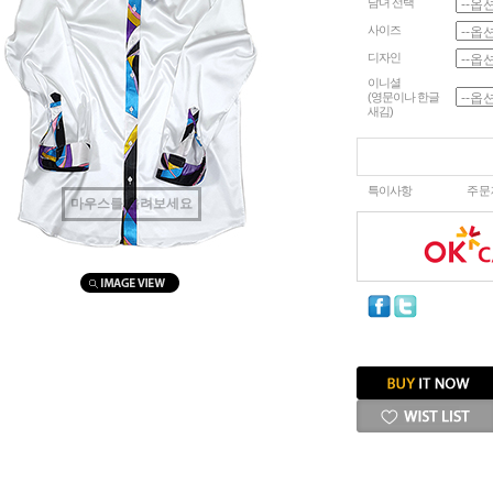
남녀 선택
사이즈
디자인
이니셜
(영문이나 한글
새김)
특이사항
주문
마우스를 올려보세요