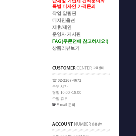
단체및 기업체 견적문의와
특별 디자인 가격문의
작업 알림판
디자인옵션
제휴/제안
운영자 게시판
FAG(주문전에 참고하세요!)
상품리뷰보기
☏ 02-2267-4672
근무 시간
평일 10:00~18:00
주말 휴무
E-mail 문의