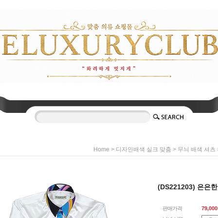
>
>
Home
디자인배색 실크 맞춤
무늬 배색 셔츠
(DS221203) 은
판매가격
79,000