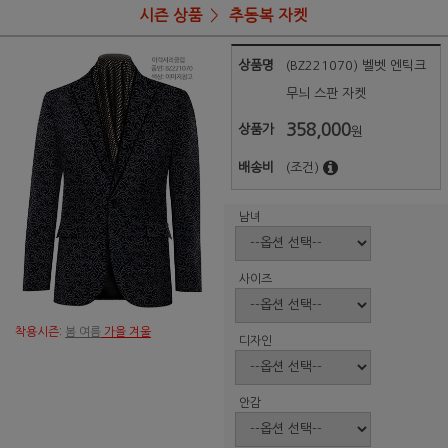
시즌 상품
추동복 자켓
상품명
(BZ221070) 벨벳 엔틱크
무늬 스판 자켓
358,000
상품가
원
배송비
(조건)
남녀
사이즈
착용시즌:
봄 여름
가을 겨울
디자인
안감