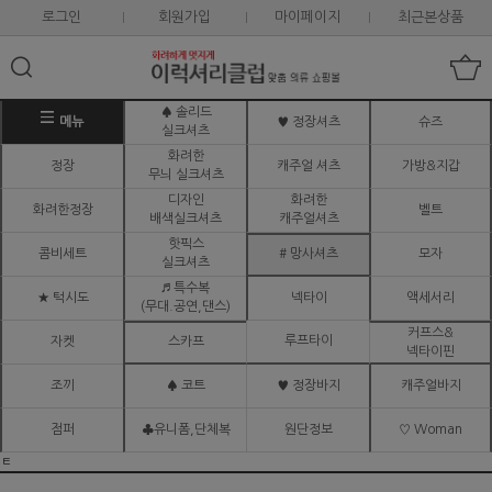
로그인
회원가입
마이페이지
최근본상품
♠ 솔리드
메뉴
♥ 정장셔츠
슈즈
실크셔츠
화려한
정장
캐주얼 셔츠
가방&지갑
무늬 실크셔츠
디자인
화려한
화려한정장
벨트
배색실크셔츠
캐주얼셔츠
핫픽스
콤비세트
# 망사셔츠
모자
실크셔츠
♬ 특수복
★ 턱시도
넥타이
액세서리
(무대.공연,댄스)
커프스&
루프타이
자켓
스카프
넥타이핀
조끼
♠ 코트
♥ 정장바지
캐주얼바지
점퍼
♣유니폼,단체복
원단정보
♡ Woman
ㅌ