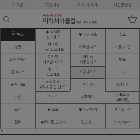
로그인
회원가입
마이페이지
최근본상품
♠ 솔리드
메뉴
♥ 정장셔츠
슈즈
실크셔츠
화려한
정장
캐주얼 셔츠
가방&지갑
무늬 실크셔츠
디자인
화려한
화려한정장
벨트
배색실크셔츠
캐주얼셔츠
핫픽스
콤비세트
# 망사셔츠
모자
실크셔츠
♬ 특수복
★ 턱시도
넥타이
액세서리
(무대.공연,댄스)
커프스&
루프타이
자켓
스카프
넥타이핀
조끼
♠ 코트
♥ 정장바지
캐주얼바지
점퍼
♣유니폼,단체복
원단정보
♡ Woman
ㅌ