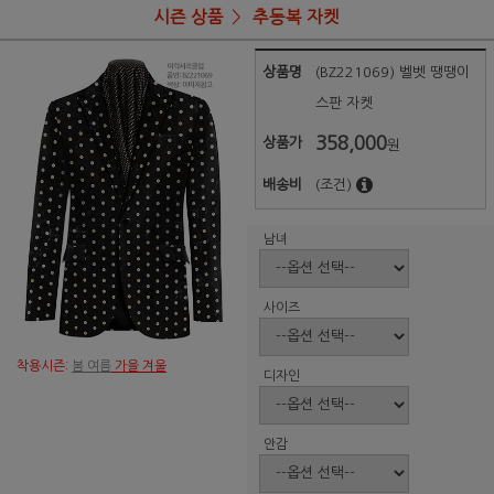
시즌 상품
추동복 자켓
상품명
(BZ221069) 벨벳 땡땡이
스판 자켓
358,000
상품가
원
배송비
(조건)
남녀
사이즈
착용시즌:
봄 여름
가을 겨울
디자인
안감