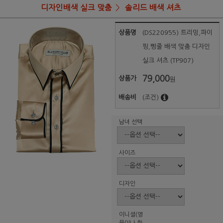
디자인배색 실크 맞춤
솔리드 배색 셔츠
상품명
(DS220955) 트리밍,파이
핑,삥줄 배색 맞춤 디자인
실크 셔츠 (TP907)
79,000
상품가
원
배송비
(조건)
남녀 선택
사이즈
디자인
이니셜(영
문이나 한