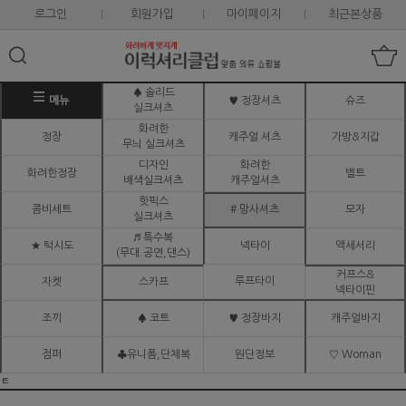
로그인
회원가입
마이페이지
최근본상품
♠ 솔리드
메뉴
♥ 정장셔츠
슈즈
실크셔츠
화려한
정장
캐주얼 셔츠
가방&지갑
무늬 실크셔츠
디자인
화려한
화려한정장
벨트
배색실크셔츠
캐주얼셔츠
핫픽스
콤비세트
# 망사셔츠
모자
실크셔츠
♬ 특수복
★ 턱시도
넥타이
액세서리
(무대.공연,댄스)
커프스&
루프타이
자켓
스카프
넥타이핀
조끼
♠ 코트
♥ 정장바지
캐주얼바지
점퍼
♣유니폼,단체복
원단정보
♡ Woman
ㅌ