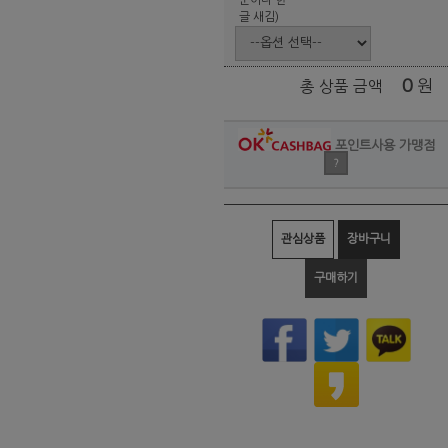
글 새김)
0
원
총 상품 금액
포인트사용 가맹점
?
관심상품
장바구니
구매하기