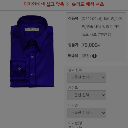
디자인배색 실크 맞춤
솔리드 배색 셔츠
상품명
(DS220946) 트리밍,파이
핑,삥줄 배색 맞춤 디자인
실크 셔츠 (TP977)
79,000
상품가
원
배송비
(조건)
남녀 선택
사이즈
디자인
이니셜(영
문이나 한