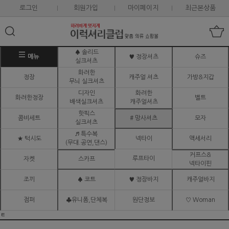
로그인
회원가입
마이페이지
최근본상품
♠ 솔리드
메뉴
♥ 정장셔츠
슈즈
실크셔츠
화려한
정장
캐주얼 셔츠
가방&지갑
무늬 실크셔츠
디자인
화려한
화려한정장
벨트
배색실크셔츠
캐주얼셔츠
핫픽스
콤비세트
# 망사셔츠
모자
실크셔츠
♬ 특수복
★ 턱시도
넥타이
액세서리
(무대.공연,댄스)
커프스&
루프타이
자켓
스카프
넥타이핀
조끼
♠ 코트
♥ 정장바지
캐주얼바지
점퍼
♣유니폼,단체복
원단정보
♡ Woman
ㅌ