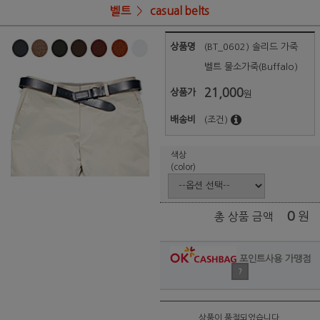
벨트
casual belts
상품명
(BT_0602) 솔리드 가죽
벨트 물소가죽(Buffalo)
21,000
상품가
원
배송비
(조건)
색상
(color)
0
원
총 상품 금액
포인트사용 가맹점
?
상품이 품절되었습니다.