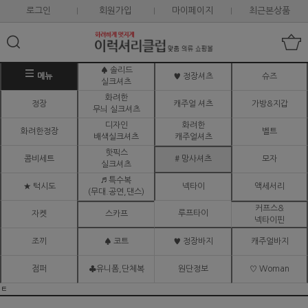
로그인
회원가입
마이페이지
최근본상품
♠ 솔리드
메뉴
♥ 정장셔츠
슈즈
실크셔츠
화려한
정장
캐주얼 셔츠
가방&지갑
무늬 실크셔츠
디자인
화려한
화려한정장
벨트
배색실크셔츠
캐주얼셔츠
핫픽스
콤비세트
# 망사셔츠
모자
실크셔츠
♬ 특수복
★ 턱시도
넥타이
액세서리
(무대.공연,댄스)
커프스&
루프타이
자켓
스카프
넥타이핀
조끼
♠ 코트
♥ 정장바지
캐주얼바지
점퍼
♣유니폼,단체복
원단정보
♡ Woman
ㅌ