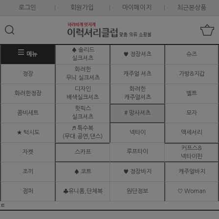
로그인
회원가입
마이페이지
최근본상품
♠ 솔리드
메뉴
♥ 정장셔츠
슈즈
실크셔츠
화려한
정장
캐주얼 셔츠
가방&지갑
무늬 실크셔츠
디자인
화려한
화려한정장
벨트
배색실크셔츠
캐주얼셔츠
핫픽스
콤비세트
# 망사셔츠
모자
실크셔츠
♬ 특수복
★ 턱시도
넥타이
액세서리
(무대.공연,댄스)
커프스&
루프타이
자켓
스카프
넥타이핀
조끼
♠ 코트
♥ 정장바지
캐주얼바지
점퍼
♣유니폼,단체복
원단정보
♡ Woman
ㅌ