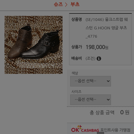
슈즈
부츠
상품명
(SE/1046) 뭉크스트랩 웨
스턴 G.HOON 앵글 부츠
_4776
198,000
상품가
원
배송비
(조건)
색상
사이즈
0
원
총 상품 금액
포인트사용 가맹점