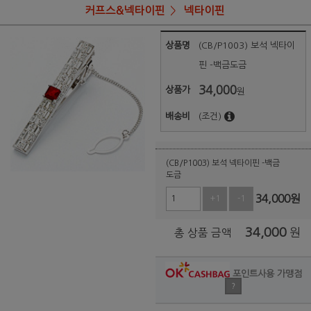
커프스&넥타이핀
넥타이핀
상품명
(CB/P1003) 보석 넥타이
핀 -백금도금
34,000
상품가
원
배송비
(조건)
(CB/P1003) 보석 넥타이핀 -백금
도금
34,000
원
+1
-1
34,000
원
총 상품 금액
포인트사용 가맹점
?