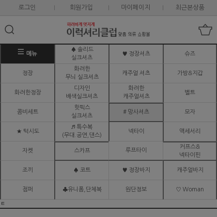
로그인
회원가입
마이페이지
최근본상품
♠ 솔리드
메뉴
♥ 정장셔츠
슈즈
실크셔츠
화려한
정장
캐주얼 셔츠
가방&지갑
무늬 실크셔츠
디자인
화려한
화려한정장
벨트
배색실크셔츠
캐주얼셔츠
핫픽스
콤비세트
# 망사셔츠
모자
실크셔츠
♬ 특수복
★ 턱시도
넥타이
액세서리
(무대.공연,댄스)
커프스&
루프타이
자켓
스카프
넥타이핀
조끼
♠ 코트
♥ 정장바지
캐주얼바지
점퍼
♣유니폼,단체복
원단정보
♡ Woman
ㅌ