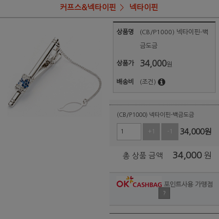
커프스&넥타이핀
넥타이핀
상품명
(CB/P1000) 넥타이핀-백
금도금
34,000
상품가
원
배송비
(조건)
(CB/P1000) 넥타이핀-백금도금
34,000
원
+1
-1
34,000
원
총 상품 금액
포인트사용 가맹점
?