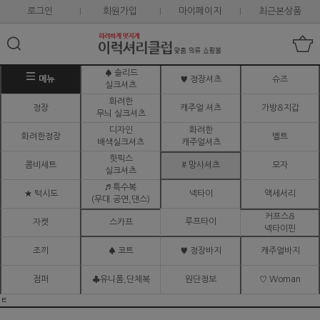
로그인
회원가입
마이페이지
최근본상품
♠ 솔리드
메뉴
♥ 정장셔츠
슈즈
실크셔츠
화려한
정장
캐주얼 셔츠
가방&지갑
무늬 실크셔츠
디자인
화려한
화려한정장
벨트
배색실크셔츠
캐주얼셔츠
핫픽스
콤비세트
# 망사셔츠
모자
실크셔츠
♬ 특수복
★ 턱시도
넥타이
액세서리
(무대.공연,댄스)
커프스&
루프타이
자켓
스카프
넥타이핀
조끼
♠ 코트
♥ 정장바지
캐주얼바지
점퍼
♣유니폼,단체복
원단정보
♡ Woman
ㅌ