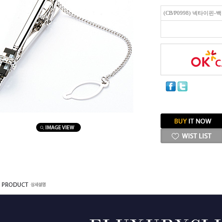
(CB/P0998) 넥타이핀