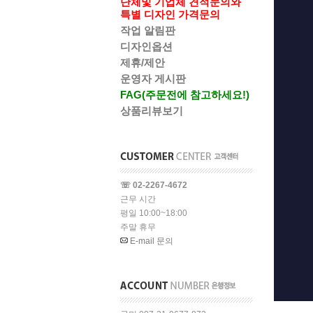
단체및 기업체 견적문의와
특별 디자인 가격문의
작업 알림판
디자인옵션
제휴/제안
운영자 게시판
FAG(주문전에 참고하세요!)
상품리뷰보기
☏ 02-2267-4672
근무 시간
평일 10:00~18:00
주말 휴무
E-mail 문의