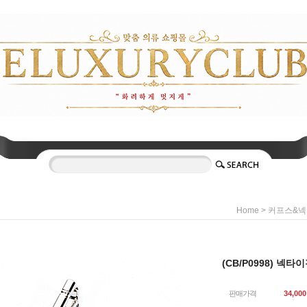
>
Home
커프스&
(CB/P0998) 넥
판매가격
34,000