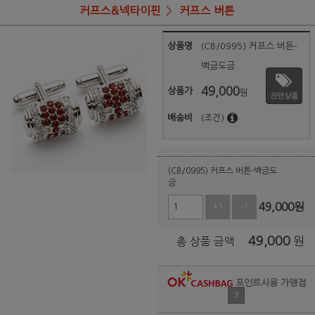
커프스&넥타이핀
커프스 버튼
상품명
(CB/0995) 커프스 버튼-
백금도금
49,000
상품가
원
관련상품
배송비
(조건)
(CB/0995) 커프스 버튼-백금도
금
49,000
원
+1
-1
49,000
원
총 상품 금액
포인트사용 가맹점
?