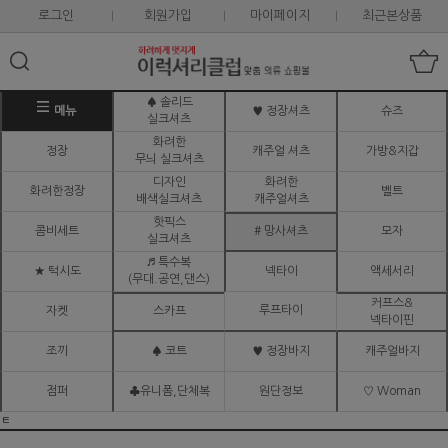
로그인
회원가입
마이페이지
최근본상품
♠ 솔리드
메뉴
♥ 정장셔츠
슈즈
실크셔츠
화려한
정장
캐주얼 셔츠
가방&지갑
무늬 실크셔츠
디자인
화려한
화려한정장
벨트
배색실크셔츠
캐주얼셔츠
핫픽스
콤비세트
# 망사셔츠
모자
실크셔츠
♬ 특수복
★ 턱시도
넥타이
액세서리
(무대.공연,댄스)
커프스&
루프타이
자켓
스카프
넥타이핀
조끼
♠ 코트
♥ 정장바지
캐주얼바지
점퍼
♣유니폼,단체복
원단정보
♡ Woman
ㅌ