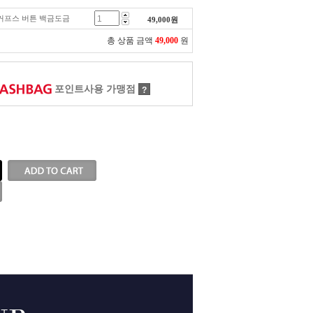
트 커프스 버튼 백금도금
49,000
원
총 상품 금액
49,000
원
포인트사용 가맹점
?