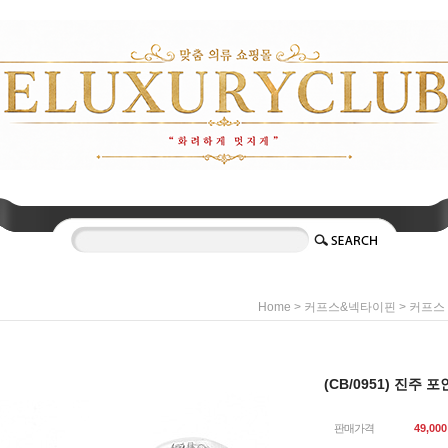
>
>
Home
커프스&넥타이핀
커프스
(CB/0951) 진주
판매가격
49,000