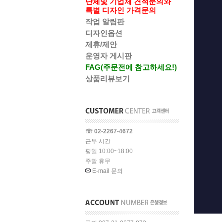
단체및 기업체 견적문의와
특별 디자인 가격문의
작업 알림판
디자인옵션
제휴/제안
운영자 게시판
FAG(주문전에 참고하세요!)
상품리뷰보기
☏ 02-2267-4672
근무 시간
평일 10:00~18:00
주말 휴무
E-mail 문의